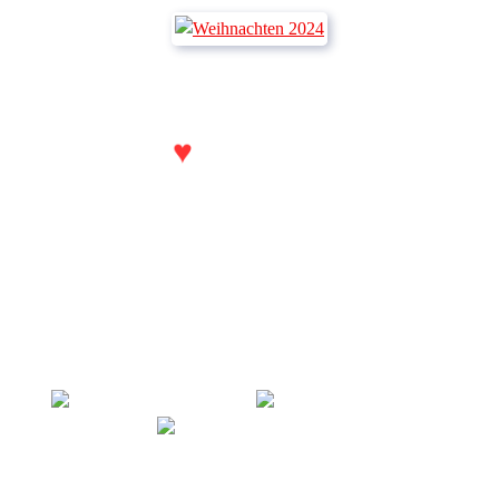
♥
Aus
zum Handwerk
LACKKUNST
Markus Niedergesäß
Kirchstraße 17
03058 Klein Döbbern
E-Mail:
post@lackkunst.com
0162 3059335 anrufen
oder
WhatsApp-Nachricht senden
Webpräsenz erstellt von
Red Aqua Media
© 2023 - 2026